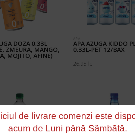
APA
UGA DOZA 0.33L
APA AZUGA KIDDO P
E, ZMEURA, MANGO,
0.33L-PET 12/BAX
A, MOJITO, AFINE)
26,95
lei
ADAUGĂ ÎN COȘ
N COȘ
iciul de livrare comenzi este dispo
acum de Luni până Sâmbătă.