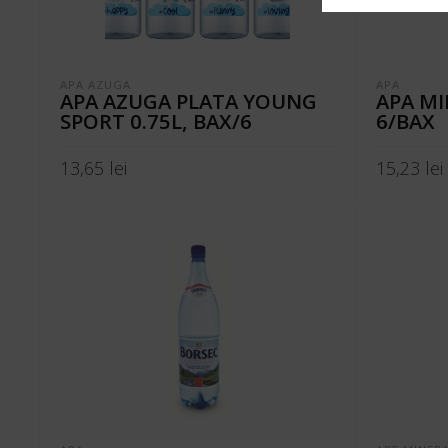
APA AZUGA
APA
APA AZUGA PLATA YOUNG
APA MI
SPORT 0.75L, BAX/6
6/BAX
13,65
lei
15,23
lei
ADAUGĂ ÎN COȘ
ADAUGĂ Î