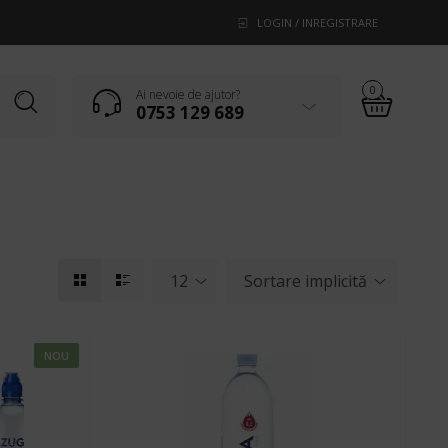
LOGIN / INREGISTRARE
0
Ai nevoie de ajutor?
0753 129 689
12
Sortare implicită
NOU