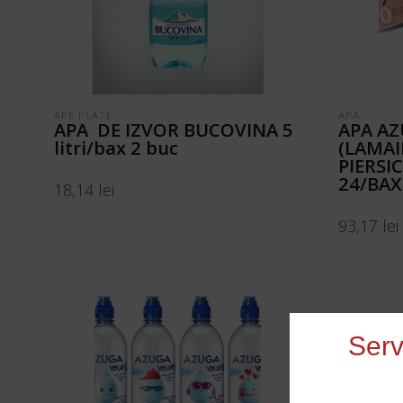
APE PLATE
APA
APA DE IZVOR BUCOVINA 5
APA AZ
litri/bax 2 buc
(LAMAI
PIERSIC
24/BAX
18,14
lei
ADAUGĂ ÎN COȘ
93,17
lei
ADAUGĂ Î
Serv