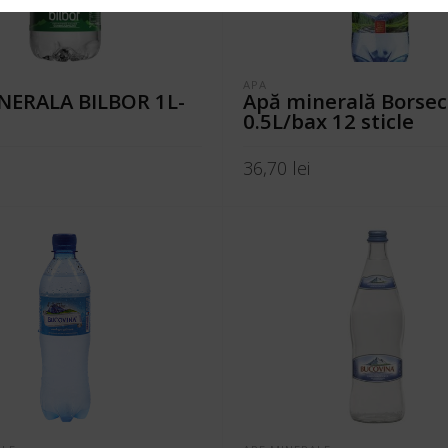
APA
NERALA BILBOR 1L-
Apă minerală Borsec
0.5L/bax 12 sticle
36,70
lei
N COȘ
ADAUGĂ ÎN COȘ