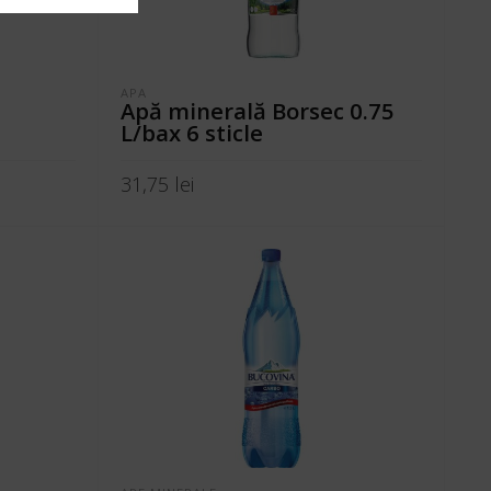
APA
Apă minerală Borsec 0.75
L/bax 6 sticle
31,75
lei
ADAUGĂ ÎN COȘ