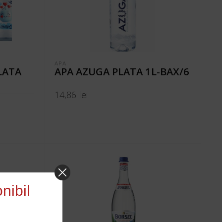
APA
LATA
APA AZUGA PLATA 1L-BAX/6
14,86
lei
ADAUGĂ ÎN COȘ
nibil