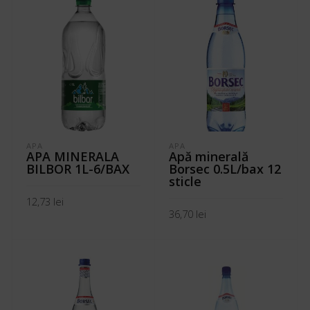
APA
APA
APA MINERALA
Apă minerală
BILBOR 1L-6/BAX
Borsec 0.5L/bax 12
sticle
12,73
lei
36,70
lei
ADAUGĂ ÎN COȘ
ADAUGĂ ÎN COȘ