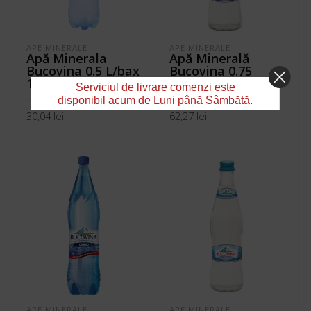
APE MINERALE
APE MINERALE
Apă Minerala
Apă Minerală
Bucovina 0.5 L/bax
Bucovina 0.75
12 sticle
L/bax 12 sticle
Serviciul de livrare comenzi este
disponibil acum de Luni până Sâmbătă.
30,04
lei
62,27
lei
ADAUGĂ ÎN COȘ
ADAUGĂ ÎN COȘ
APE MINERALE
APE MINERALE