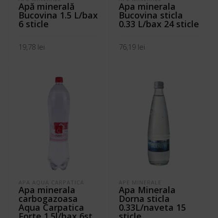
Apă minerală
Apa minerala
Bucovina 1.5 L/bax
Bucovina sticla
6 sticle
0.33 L/bax 24 sticle
19,78
lei
76,19
lei
ADAUGĂ ÎN COȘ
ADAUGĂ ÎN COȘ
APA AQUA CARPATICA
APE MINERALE
Apa minerala
Apa Minerala
carbogazoasa
Dorna sticla
Aqua Carpatica
0.33L/naveta 15
Forte 1.5l/bax 6st
sticle