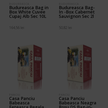
BUDUREASCA
BUDUREASCA
Budureasca Bag in
Budureasca Bag-
Box White Cuvee
In -Box Cabernet
Cupaj Alb Sec 10L
Sauvignon Sec 2l
164,56
lei
50,82
lei
ADAUGĂ ÎN COȘ
ADAUGĂ ÎN COȘ
PANCIU
PANCIU
Casa Panciu
Casa Panciu
Babeasca
Babeasca Neagra
Feteasca Regala
Rosu DS Bag-in-