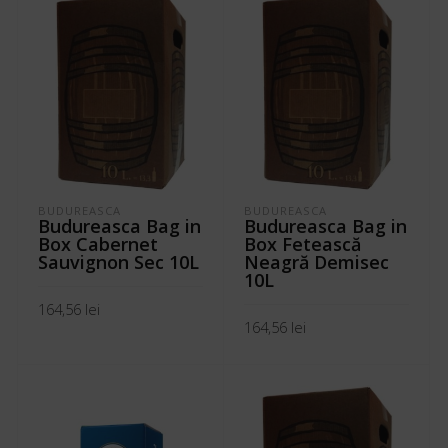
BUDUREASCA
BUDUREASCA
Budureasca Bag in
Budureasca Bag in
Box Cabernet
Box Fetească
Sauvignon Sec 10L
Neagră Demisec
10L
164,56
lei
164,56
lei
ADAUGĂ ÎN COȘ
ADAUGĂ ÎN COȘ