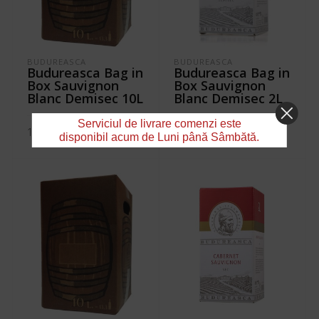
BUDUREASCA
BUDUREASCA
Budureasca Bag in
Budureasca Bag in
Box Sauvignon
Box Sauvignon
Blanc Demisec 10L
Blanc Demisec 2L
Serviciul de livrare comenzi este
164,56
lei
50,82
lei
disponibil acum de Luni până Sâmbătă.
ADAUGĂ ÎN COȘ
ADAUGĂ ÎN COȘ