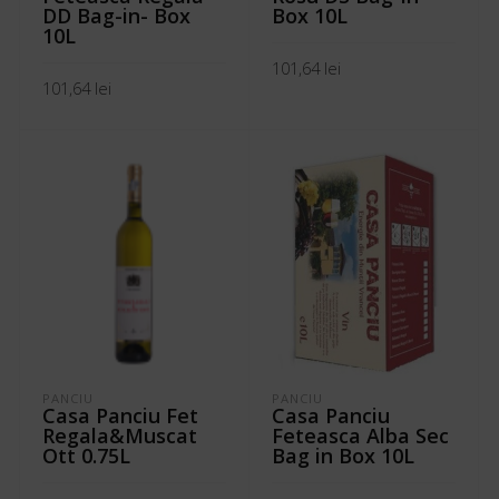
DD Bag-in- Box
Box 10L
10L
101,64
lei
101,64
lei
ADAUGĂ ÎN COȘ
ADAUGĂ ÎN COȘ
PANCIU
PANCIU
Casa Panciu Fet
Casa Panciu
Regala&Muscat
Feteasca Alba Sec
Ott 0.75L
Bag in Box 10L