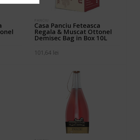
PANCIU
a
Casa Panciu Feteasca
onel
Regala & Muscat Ottonel
Demisec Bag in Box 10L
101,64
lei
ADAUGĂ ÎN COȘ