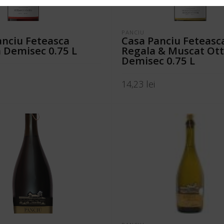
PANCIU
anciu Feteasca
Casa Panciu Feteasc
 Demisec 0.75 L
Regala & Muscat Ott
Demisec 0.75 L
14,23
lei
N COȘ
ADAUGĂ ÎN COȘ