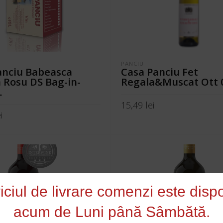
PANCIU
anciu Babeasca
Casa Panciu Fet
 Rosu DS Bag-in-
Regala&Muscat Ott 
L
15,49
lei
i
ADAUGĂ ÎN COȘ
N COȘ
iciul de livrare comenzi este dispo
acum de Luni până Sâmbătă.