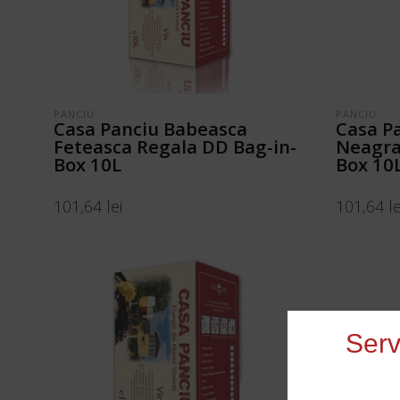
PANCIU
PANCIU
Casa Panciu Babeasca
Casa P
Feteasca Regala DD Bag-in-
Neagra
Box 10L
Box 10
101,64
lei
101,64
le
ADAUGĂ ÎN COȘ
ADAUGĂ Î
Serv