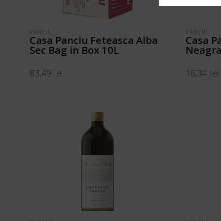
PANCIU
PANCIU
Casa Panciu Feteasca Alba
Casa P
Sec Bag in Box 10L
Neagra
83,49
lei
16,34
lei
ADAUGĂ ÎN COȘ
ADAUGĂ Î