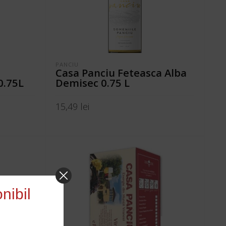
PANCIU
Casa Panciu Feteasca Alba
0.75L
Demisec 0.75 L
15,49
lei
ADAUGĂ ÎN COȘ
nibil