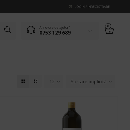
LOGIN / INREGISTRARE
0
Ai nevoie de ajutor?
0753 129 689
12
Sortare implicită