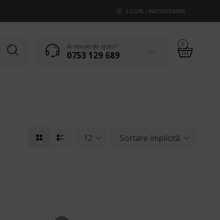
LOGIN / INREGISTRARE
0
Ai nevoie de ajutor?
0753 129 689
12
Sortare implicită