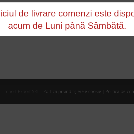
iciul de livrare comenzi este dispo
acum de Luni până Sâmbătă.
ll Import Export SRL |
Politica privind fișierele cookie
|
Politica de con