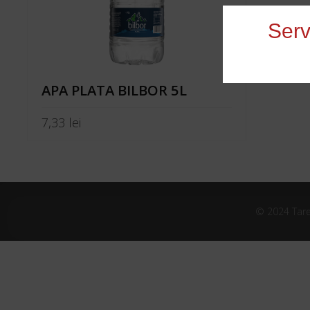
Serv
APA PLATA BILBOR 5L
7,33
lei
ADAUGĂ ÎN COȘ
© 2024 Tare