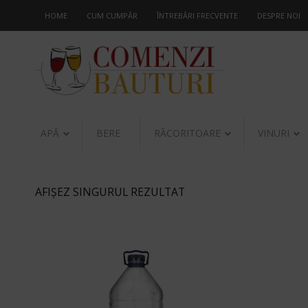
HOME
CUM CUMPĂR
ÎNTREBĂRI FRECVENTE
DESPRE NOI
APĂ
BERE
RĂCORITOARE
VINURI
AFIȘEZ SINGURUL REZULTAT