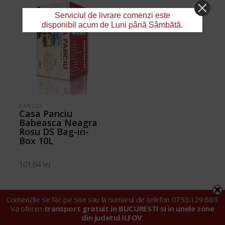
Serviciul de livrare comenzi este
disponibil acum de Luni până Sâmbătă.
PANCIU
Casa Panciu
Babeasca Neagra
Rosu DS Bag-in-
Box 10L
101,64
lei
ADAUGĂ ÎN COȘ
Comenzile se fac pe site sau la numarul de telefon 0753.129.689.
Va oferim
transport gratuit in BUCURESTI si in unele zone
din judetul ILFOV
.