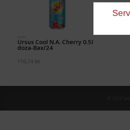
Serv
BERE
Ursus Cool N.A. Cherry 0.5l
doza-Bax/24
116,74
lei
ADAUGĂ ÎN COȘ
© 2024 Tare