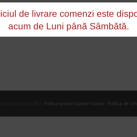
iciul de livrare comenzi este dispo
acum de Luni până Sâmbătă.
ll Import Export SRL |
Politica privind fișierele cookie
|
Politica de con