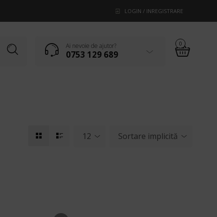
LOGIN / INREGISTRARE
0
Ai nevoie de ajutor?
0753 129 689
12
Sortare implicită