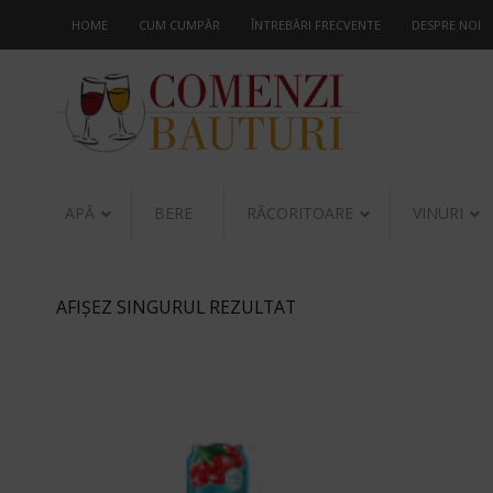
HOME
CUM CUMPĂR
ÎNTREBĂRI FRECVENTE
DESPRE NOI
APĂ
BERE
RĂCORITOARE
VINURI
AFIȘEZ SINGURUL REZULTAT