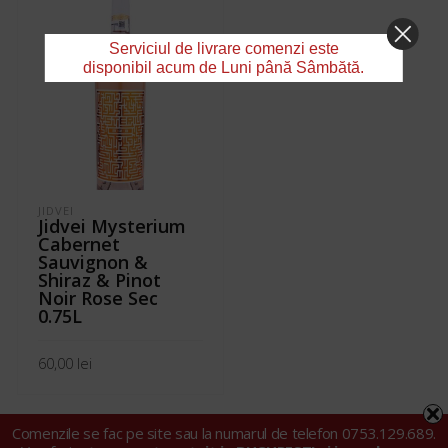
Serviciul de livrare comenzi este
disponibil acum de Luni până Sâmbătă.
JIDVEI
Jidvei Mysterium
Cabernet
Sauvignon &
Shiraz & Pinot
Noir Rose Sec
0.75L
60,00
lei
ADAUGĂ ÎN COȘ
Comenzile se fac pe site sau la numarul de telefon 0753.129.689.