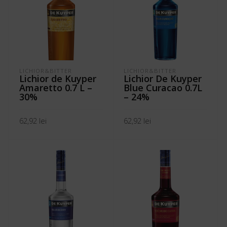
LICHIOR&BITTER
LICHIOR&BITTER
Lichior de Kuyper
Lichior De Kuyper
Amaretto 0.7 L –
Blue Curacao 0.7L
30%
– 24%
62,92
lei
62,92
lei
ADAUGĂ ÎN COȘ
ADAUGĂ ÎN COȘ