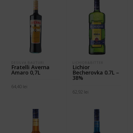
DESILVA BAUTURI
LICHIOR&BITTER
Fratelli Averna
Lichior
Amaro 0,7L
Becherovka 0.7L –
38%
64,40
lei
62,92
lei
ADAUGĂ ÎN COȘ
ADAUGĂ ÎN COȘ