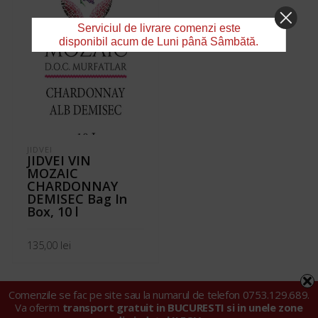
Serviciul de livrare comenzi este
disponibil acum de Luni până Sâmbătă.
JIDVEI
JIDVEI VIN
MOZAIC
CHARDONNAY
DEMISEC Bag In
Box, 10 l
135,00
lei
ADAUGĂ ÎN COȘ
Comenzile se fac pe site sau la numarul de telefon 0753.129.689.
Va oferim
transport gratuit in BUCURESTI si in unele zone