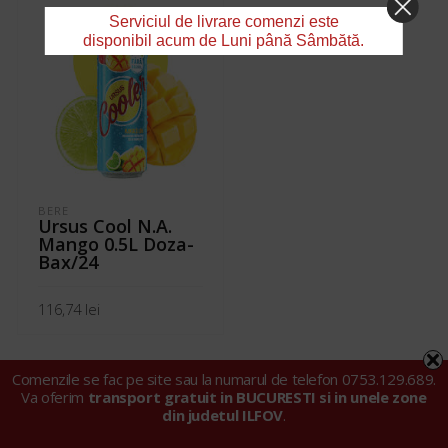
Serviciul de livrare comenzi este
disponibil acum de Luni până Sâmbătă.
BERE
Ursus Cool N.A.
Mango 0.5L Doza-
Bax/24
116,74
lei
ADAUGĂ ÎN COȘ
Comenzile se fac pe site sau la numarul de telefon 0753.129.689.
Va oferim
transport gratuit in BUCURESTI si in unele zone
din judetul ILFOV
.
© 2024 Tarell Import Export SRL |
Politica privind fișierele