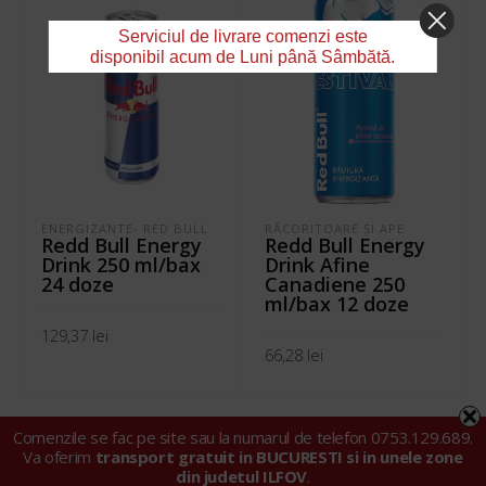
Serviciul de livrare comenzi este
disponibil acum de Luni până Sâmbătă.
ENERGIZANTE- RED BULL
RĂCORITOARE ŞI APE
Redd Bull Energy
Redd Bull Energy
Drink 250 ml/bax
Drink Afine
24 doze
Canadiene 250
ml/bax 12 doze
129,37
lei
66,28
lei
ADAUGĂ ÎN COȘ
ADAUGĂ ÎN COȘ
Comenzile se fac pe site sau la numarul de telefon 0753.129.689.
Va oferim
transport gratuit in BUCURESTI si in unele zone
din judetul ILFOV
.