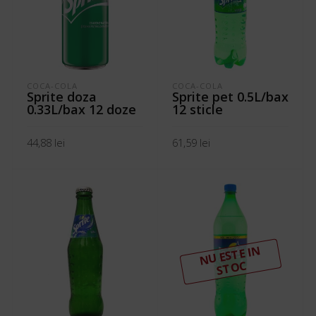
COCA-COLA
COCA-COLA
Sprite doza
Sprite pet 0.5L/bax
0.33L/bax 12 doze
12 sticle
44,88
lei
61,59
lei
ADAUGĂ ÎN COȘ
ADAUGĂ ÎN COȘ
N
U ESTE I
N
ST
OC