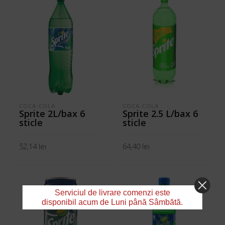
COCA-COLA
COCA-COLA
Sprite 2L/bax 6
Sprite 2.5 L/bax 6
sticle
sticle
52,14
lei
64,40
lei
ADAUGĂ ÎN COȘ
ADAUGĂ ÎN COȘ
Serviciul de livrare comenzi este
disponibil acum de Luni până Sâmbătă.