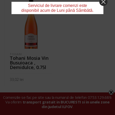
Serviciul de livrare comenzi este
disponibil acum de Luni până Sâmbătă.
TOHANI
Tohani Mosia Vin
Busuioaca ,
Demidulce, 0.75l
33,02
lei
ADAUGĂ ÎN COȘ
Comenzile se fac pe site sau la numarul de telefon 0753.129.689.
Va oferim
transport gratuit in BUCURESTI si in unele zone
din judetul ILFOV
.
© 2024 Tarell Import Export SRL |
Politica privind fișierele