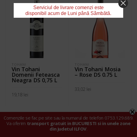
Serviciul de livrare comenzi este
disponibil acum de Luni până Sâmbătă.
TOHANI
TOHANI
Vin Tohani
Vin Tohani Mosia
Domenii Feteasca
– Rose DS 0.75 L
Neagra DS 0,75 L
33,02
lei
19,18
lei
ADAUGĂ ÎN COȘ
ADAUGĂ ÎN COȘ
Comenzile se fac pe site sau la numarul de telefon 0753.129.689.
Va oferim
transport gratuit in BUCURESTI si in unele zone
din judetul ILFOV
.