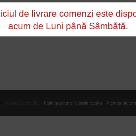
iciul de livrare comenzi este dispo
acum de Luni până Sâmbătă.
ll Import Export SRL |
Politica privind fișierele cookie
|
Politica de con