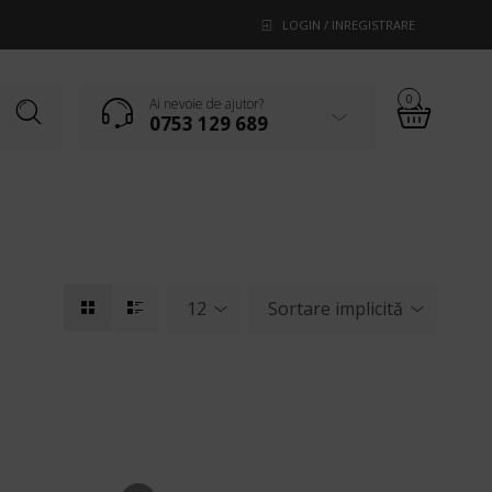
LOGIN / INREGISTRARE
0
Ai nevoie de ajutor?
0753 129 689
12
Sortare implicită