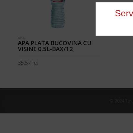
Serv
APA
APA PLATA BUCOVINA CU
VISINE 0.5L-BAX/12
35,57
lei
ADAUGĂ ÎN COȘ
© 2024 Tare