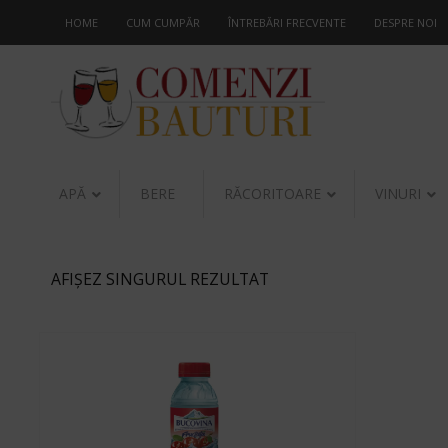
HOME
CUM CUMPĂR
ÎNTREBĂRI FRECVENTE
DESPRE NOI
APĂ
BERE
RĂCORITOARE
VINURI
AFIȘEZ SINGURUL REZULTAT