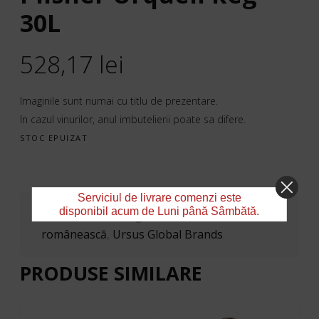
30L
528,17
lei
Imaginile sunt numai cu titlu de prezentare.
In cazul vinurilor, anul imbutelierii poate sa difere.
STOC EPUIZAT
Serviciul de livrare comenzi este
disponibil acum de Luni până Sâmbătă.
SKU:
3388
Categorii:
Bere
,
Bere
românească
,
Ursus Global Brands
PRODUSE SIMILARE