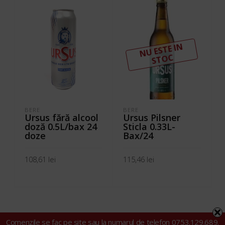
N
U ESTE I
N
ST
OC
BERE
BERE
Ursus fără alcool
Ursus Pilsner
doză 0.5L/bax 24
Sticla 0.33L-
doze
Bax/24
108,61
lei
115,46
lei
ADAUGĂ ÎN COȘ
CITEȘTE MAI MULT
Comenzile se fac pe site sau la numarul de telefon 0753.129.689.