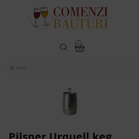
0
Menu
Pilsner Urquell keg