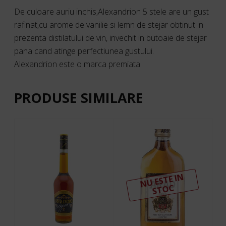
De culoare auriu inchis,Alexandrion 5 stele are un gust
rafinat,cu arome de vanilie si lemn de stejar obtinut in
prezenta distilatului de vin, invechit in butoaie de stejar
pana cand atinge perfectiunea gustului.
Alexandrion este o marca premiata.
PRODUSE SIMILARE
N
U ESTE I
N
ST
OC