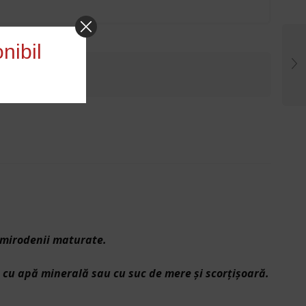
nibil
i mirodenii maturate.
u, cu apă minerală sau cu suc de mere şi scorţişoară.