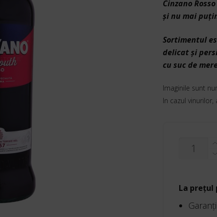
Cinzano Rosso 
şi nu mai puţi
Sortimentul es
delicat şi per
cu suc de mere
Imaginile sunt nu
In cazul vinurilor,
CANTITAT
CINZANO
ROSSO
1L
La prețul
Garanţi