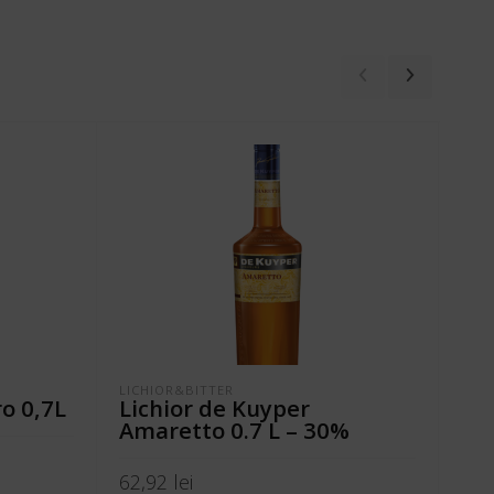
LICHIOR&BITTER
LIC
o 0,7L
Lichior de Kuyper
Ca
Amaretto 0.7 L – 30%
75,
62,92
lei