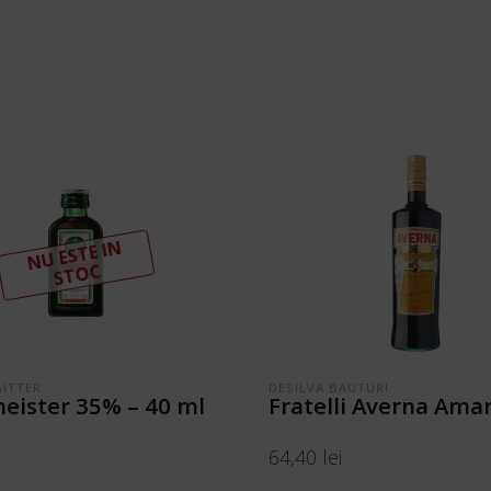
N
U ESTE I
N
ST
OC
BITTER
DESILVA BAUTURI
eister 35% – 40 ml
Fratelli Averna Amar
64,40
lei