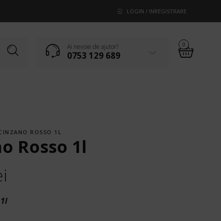
LOGIN / INREGISTRARE
0
Ai nevoie de ajutor?
0753 129 689
CINZANO ROSSO 1L
o Rosso 1l
ei
1l