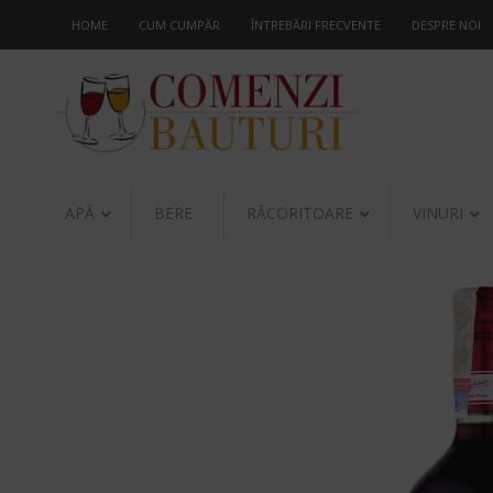
HOME
CUM CUMPĂR
ÎNTREBĂRI FRECVENTE
DESPRE NOI
APĂ
BERE
RĂCORITOARE
VINURI