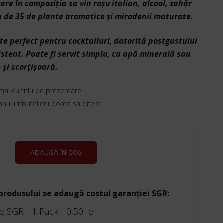
are în compoziţia sa vin roşu italian, alcool, zahăr
n de 35 de plante aromatice şi mirodenii maturate.
te perfect pentru cocktailuri, datorită postgustului
sistent. Poate fi servit simplu, cu apă minerală sau
 şi scorţişoară.
mai cu titlu de prezentare.
 anul imbutelierii poate sa difere.
E
ADAUGĂ ÎN COȘ
 produsului se adaugă costul garanției SGR:
e SGR - 1 Pack -
0,50
lei