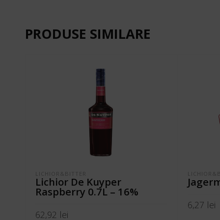
PRODUSE SIMILARE
LICHIOR&BITTER
LICHIOR&
Lichior De Kuyper
Jagerm
Raspberry 0.7L – 16%
6,27
lei
62,92
lei