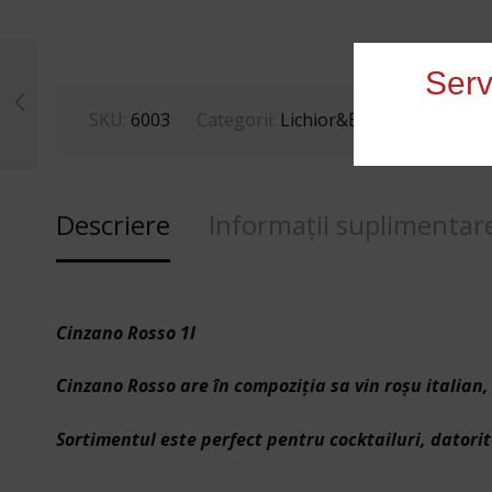
Serv
SKU:
6003
Categorii:
Lichior&Bitter
,
Spirtoase
Descriere
Informații suplimentar
Cinzano Rosso 1l
Cinzano Rosso are în compoziţia sa vin roşu italian
Sortimentul este perfect pentru cocktailuri, datorit