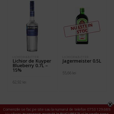
N
U ESTE I
N
ST
OC
LICHIOR&BITTER
LICHIOR&BITTER
Lichior de Kuyper
Jagermeister 0.5L
Blueberry 0.7L –
15%
55,66
lei
62,92
lei
CITEȘTE MAI MULT
ADAUGĂ ÎN COȘ
Comenzile se fac pe site sau la numarul de telefon 0753.129.689.
Va oferim
transport gratuit in BUCURESTI si in unele zone