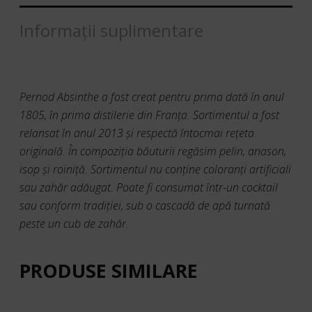
Informații suplimentare
Pernod Absinthe a fost creat pentru prima dată în anul
1805, în prima distilerie din Franţa. Sortimentul a fost
relansat în anul 2013 şi respectă întocmai reţeta
originală. În compoziţia băuturii regăsim pelin, anason,
isop şi roiniţă. Sortimentul nu conţine coloranţi artificiali
sau zahăr adăugat. Poate fi consumat într-un cocktail
sau conform tradiţiei, sub o cascadă de apă turnată
peste un cub de zahăr.
PRODUSE SIMILARE