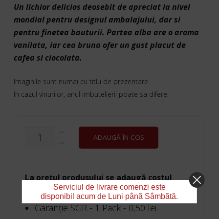
Un lichior delicios deosebit de apreciat la nivel
mondial pentru designul ambalajului, dar si
pentru finetea bauturii. Partea alba are o aroma
vanilata, iar cea bruna ofer un gust placut de
cafea si ciocolata.
Imaginile sunt numai cu titlu de prezentare.
In cazul vinurilor, anul imbutelierii poate sa difere.
CANTITATE
ADAUGĂ ÎN COȘ
SHERIDAN'S
0.5
L
La prețul produsului se adaugă costul
Serviciul de livrare comenzi este
garanției SGR:
disponibil acum de Luni până Sâmbătă.
Garanţie SGR - 1 Pack -
0,50
lei