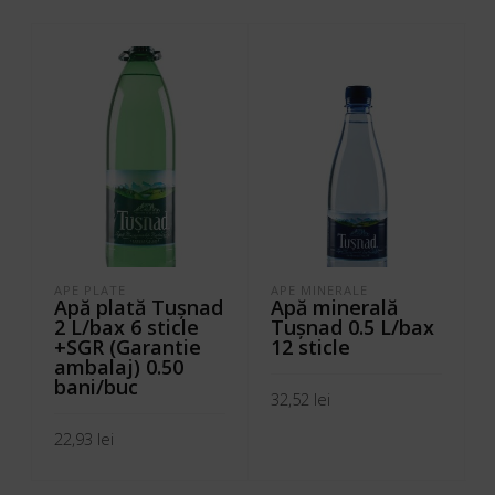
APE PLATE
APE MINERALE
Apă plată Tuşnad
Apă minerală
2 L/bax 6 sticle
Tuşnad 0.5 L/bax
+SGR (Garantie
12 sticle
ambalaj) 0.50
bani/buc
32,52
lei
22,93
lei
ADAUGĂ ÎN COȘ
ADAUGĂ ÎN COȘ