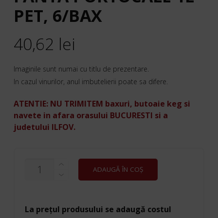
PET, 6/BAX
40,62
lei
Imaginile sunt numai cu titlu de prezentare.
In cazul vinurilor, anul imbutelierii poate sa difere.
ATENTIE: NU TRIMITEM baxuri, butoaie keg si
navete in afara orasului BUCURESTI si a
judetului ILFOV.
CANTITATE
ADAUGĂ ÎN COȘ
FANTA
PORTOCALE
1L
PET,
6/BAX
La prețul produsului se adaugă costul