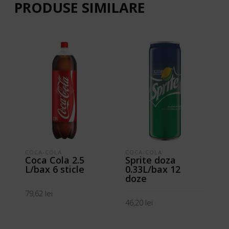
PRODUSE SIMILARE
COCA-COLA
COCA-COLA
Coca Cola 2.5
Sprite doza
L/bax 6 sticle
0.33L/bax 12
doze
79,62
lei
46,20
lei
ADAUGĂ ÎN COȘ
ADAUGĂ ÎN COȘ