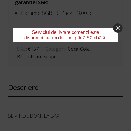
garanției SGR:
Garanţie SGR - 6 Pack -
3,00
lei
Serviciul de livrare comenzi este
disponibil acum de Luni până Sâmbătă.
SKU:
6157
Categorii:
Coca-Cola
,
Răcoritoare şi ape
Descriere
SE VINDE DOAR LA BAX