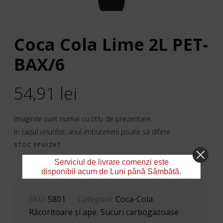
Coca Cola Lime 2L PET-
BAX/6
54,91
lei
Imaginile sunt numai cu titlu de prezentare.
In cazul vinurilor, anul imbutelierii poate sa difere.
STOC EPUIZAT
Serviciul de livrare comenzi este
disponibil acum de Luni până Sâmbătă.
SKU:
5801
Categorii:
Coca-Cola
,
Răcoritoare şi ape
,
Sucuri carbogazoase