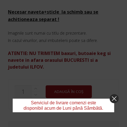
Necesar naveta+sticle la schimb sau se
achitioneaza separat !
Imaginile sunt numai cu titlu de prezentare.
In cazul vinurilor, anul imbutelierii poate sa difere.
ATENTIE: NU TRIMITEM baxuri, butoaie keg si
navete in afara orasului BUCURESTI si a
judetului ILFOV.
CANTITATE
ADAUGĂ ÎN COȘ
COCA
COLA
ZERO
Serviciul de livrare comenzi este
STICLA
disponibil acum de Luni până Sâmbătă.
0.25L/NAVETA
24
STICLE