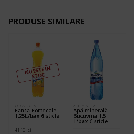
PRODUSE SIMILARE
N
U ESTE I
N
ST
OC
COCA-COLA
APE MINERALE
Fanta Portocale
Apă minerală
1.25L/bax 6 sticle
Bucovina 1.5
L/bax 6 sticle
41,12
lei