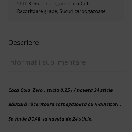
SKU:
3266
Categorii:
Coca-Cola
,
Răcoritoare şi ape
,
Sucuri carbogazoase
Descriere
Informații suplimentare
Coca Cola Zero , sticla 0.25 l / naveta 24 sticle
Băutură răcoritoare carbogazoasă cu indulcitori .
Se vinde DOAR la naveta de 24 sticle.