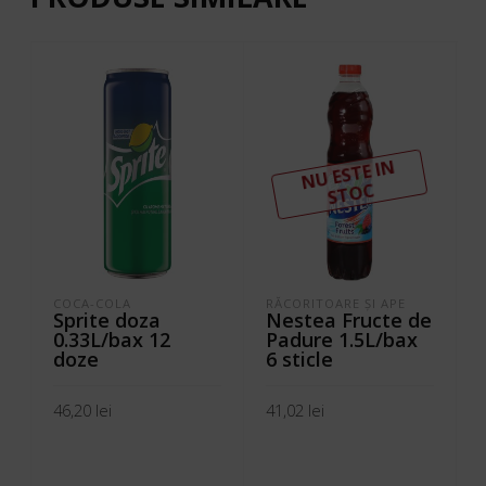
N
U ESTE I
N
ST
OC
COCA-COLA
RĂCORITOARE ŞI APE
Sprite doza
Nestea Fructe de
0.33L/bax 12
Padure 1.5L/bax
doze
6 sticle
46,20
lei
41,02
lei
ADAUGĂ ÎN COȘ
CITEȘTE MAI MULT