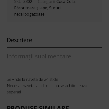
SKU:
3302
Categorii:
Coca-Cola
,
Răcoritoare şi ape
,
Sucuri
necarbogazoase
Descriere
Informații suplimentare
Se vinde la naveta de 24 sticle
Necesar naveta la schimb sau se achitioneaza
separat!
PRODUSE SIMILARE