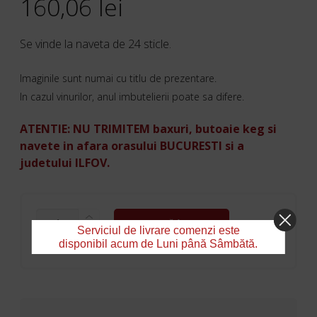
160,06
lei
Se vinde la naveta de 24 sticle.
Imaginile sunt numai cu titlu de prezentare.
In cazul vinurilor, anul imbutelierii poate sa difere.
ATENTIE: NU TRIMITEM baxuri, butoaie keg si
navete in afara orasului BUCURESTI si a
judetului ILFOV.
CANTITATE
ADAUGĂ ÎN COȘ
CAPPY
Serviciul de livrare comenzi este
NECTAR
disponibil acum de Luni până Sâmbătă.
PIERSICI
STICLA
0.25L/NAVETA
24
STICLE