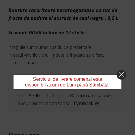
Bautura racoritoare necarbogazoasa cu suc de
fructe de padure si extract de ceai negru , 0,5 L
Se vinde DOAR la bax de 12 sticle.
Imaginile sunt numai cu titlu de prezentare.
In cazul vinurilor, anul imbutelierii poate sa difere.
STOC EPUIZAT
Serviciul de livrare comenzi este
disponibil acum de Luni până Sâmbătă.
SKU:
5700
Categorii:
Răcoritoare şi ape
,
Sucuri necarbogazoase
,
Tymbark W