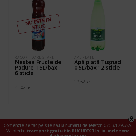
N
U ESTE I
N
ST
OC
RĂCORITOARE ŞI APE
APE PLATE
Nestea Fructe de
Apă plată Tuşnad
Padure 1.5L/bax
0.5L/bax 12 sticle
6 sticle
32,52
lei
41,02
lei
ADAUGĂ ÎN COȘ
CITEȘTE MAI MULT
Comenzile se fac pe site sau la numarul de telefon 0753.129.689.
Va oferim
transport gratuit in BUCURESTI si in unele zone