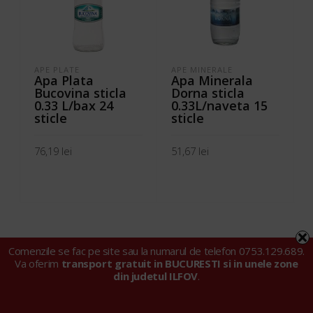
APE PLATE
APE MINERALE
Apa Plata
Apa Minerala
Bucovina sticla
Dorna sticla
0.33 L/bax 24
0.33L/naveta 15
sticle
sticle
76,19
lei
51,67
lei
ADAUGĂ ÎN COȘ
ADAUGĂ ÎN COȘ
Comenzile se fac pe site sau la numarul de telefon 0753.129.689.
Va oferim
transport gratuit in BUCURESTI si in unele zone
din judetul ILFOV
.
© 2024 Tarell Import Export SRL |
Politica privind fișierele
cookie
|
Politica de confidențialitate