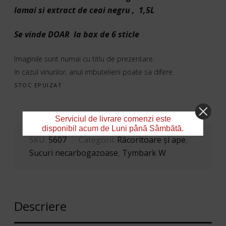
lamai si extract de ceai negru , 1,5L
Se vinde DOAR la bax de 6 sticle
Imaginile sunt numai cu titlu de prezentare.
In cazul vinurilor, anul imbutelierii poate sa difere.
STOC EPUIZAT
Serviciul de livrare comenzi este
disponibil acum de Luni până Sâmbătă.
SKU:
5607
Categorii:
Răcoritoare şi ape
,
Sucuri necarbogazoase
,
Tymbark W
Descriere