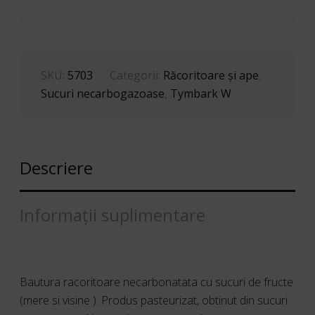
SKU:
5703
Categorii:
Răcoritoare şi ape
,
Sucuri necarbogazoase
,
Tymbark W
Descriere
Informații suplimentare
Bautura racoritoare necarbonatata cu sucuri de fructe
(mere si visine ). Produs pasteurizat, obtinut din sucuri