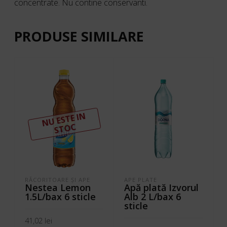
concentrate. Nu contine conservanti.
PRODUSE SIMILARE
N
U ESTE I
N
ST
OC
RĂCORITOARE ŞI APE
APE PLATE
Nestea Lemon
Apă plată Izvorul
1.5L/bax 6 sticle
Alb 2 L/bax 6
sticle
41,02
lei