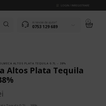
LOGIN / INREGISTRARE
0
Ai nevoie de ajutor?
0753 129 689
OLMECA ALTOS PLATA TEQUILA 0.7L – 38%
 Altos Plata Tequila
 38%
ei
ata Tequila 0.7L – 38%