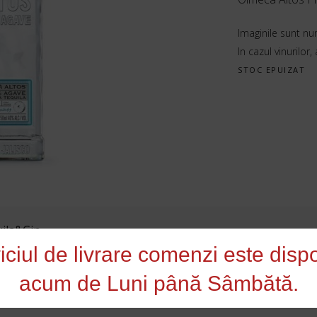
Imaginile sunt nu
In cazul vinurilor,
STOC EPUIZAT
ila&Gin
iciul de livrare comenzi este dispo
acum de Luni până Sâmbătă.
e