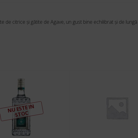
de citrice și gătite de Agave, un gust bine echilibrat și de lungă
N
U ESTE I
N
ST
OC