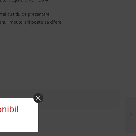
mai cu titlu de prezentare.
 anul imbutelierii poate sa difere.
nibil