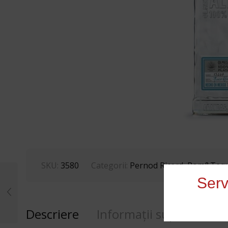
SKU:
3580
Categorii:
Pernod Ricard
,
Rom&Tequ
Serv
Descriere
Informații suplimentar