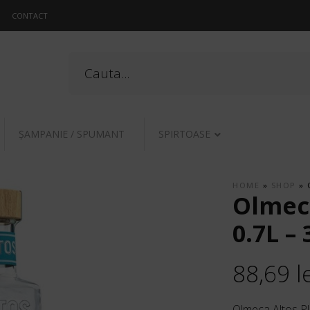
CONTACT
ŞAMPANIE / SPUMANT
SPIRTOASE
HOME
»
SHOP
»
Olmeca
0.7L –
88,69
l
Olmeca Altos Pl