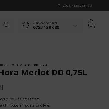
LOGIN / INREGISTRARE
0
Ai nevoie de ajutor?
0753 129 689
JIDVEI HORA MERLOT DD 0,75L
 Hora Merlot DD 0,75L
ei
mai cu titlu de prezentare.
 anul imbutelierii poate sa difere.