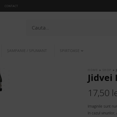
CONTACT
ŞAMPANIE / SPUMANT
SPIRTOASE
HOME
»
SHOP
»
Jidvei
17,50
l
Imaginile sunt nu
In cazul vinurilor,