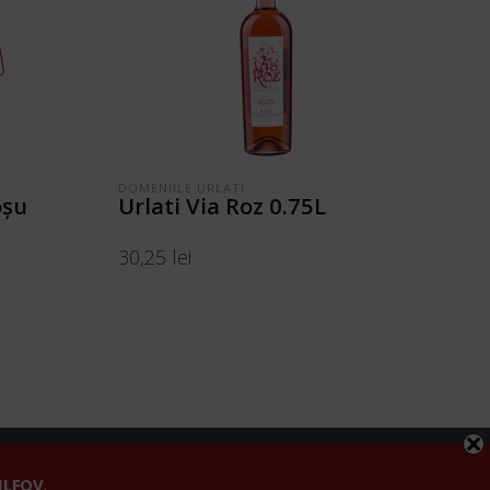
DOMENIILE URLATI
VINU
oşu
Urlati Via Roz 0.75L
Ze
Ot
30,25
lei
10,
ADAUGĂ ÎN COȘ
CI
fidențialitate
 ILFOV
.