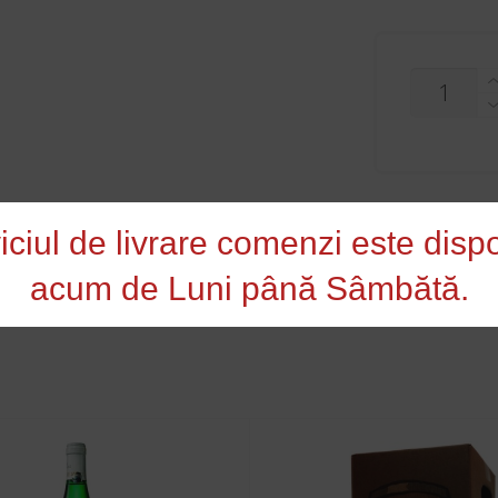
CANTITAT
JIDVEI
HORA
MERLOT
DD
0,75L
iciul de livrare comenzi este dispo
i Româneşti
acum de Luni până Sâmbătă.