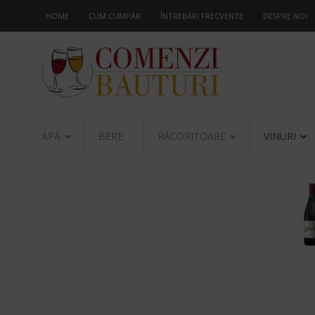
HOME
CUM CUMPĂR
ÎNTREBĂRI FRECVENTE
DESPRE NOI
APĂ
BERE
RĂCORITOARE
VINURI