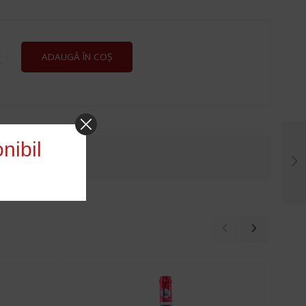
E
ADAUGĂ ÎN COȘ
nibil