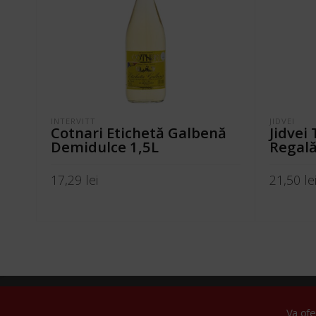
INTERVITT
JIDVEI
Cotnari Etichetă Galbenă
Jidvei
Demidulce 1,5L
Regală
17,29
lei
21,50
le
ADAUGĂ ÎN COȘ
ADAUGĂ 
© 2024 Tare
Va of