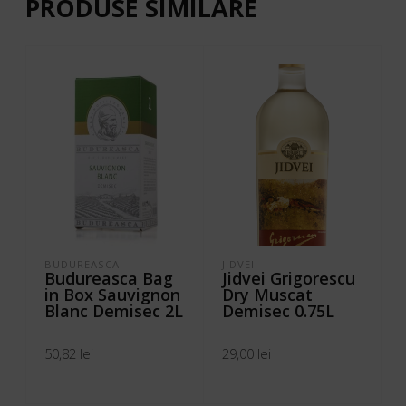
PRODUSE SIMILARE
BUDUREASCA
JIDVEI
I
Budureasca Bag
Jidvei Grigorescu
in Box Sauvignon
Dry Muscat
Blanc Demisec 2L
Demisec 0.75L
50,82
lei
29,00
lei
ADAUGĂ ÎN COȘ
ADAUGĂ ÎN COȘ