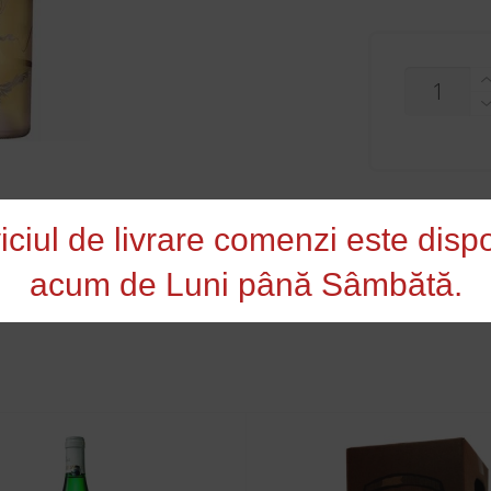
CANTITAT
RECAS
MUSE
WHITE
0.75L
iciul de livrare comenzi este dispo
ri Româneşti
acum de Luni până Sâmbătă.