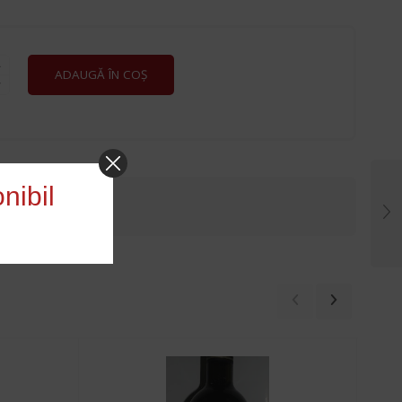
E
ADAUGĂ ÎN COȘ
nibil