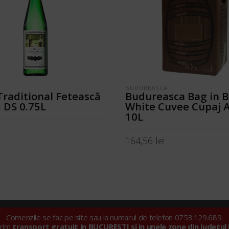
BUDUREASCA
 Traditional Fetească
Budureasca Bag in 
 DS 0.75L
White Cuvee Cupaj A
10L
i
164,56
lei
ÎN COȘ
ADAUGĂ ÎN COȘ
Comenzile se fac pe site sau la numarul de telefon 0753.129.689.
ll Import Export SRL |
Politica privind fișierele cookie
|
Politica de con
erim
transport gratuit in BUCURESTI si in unele zone din judetul