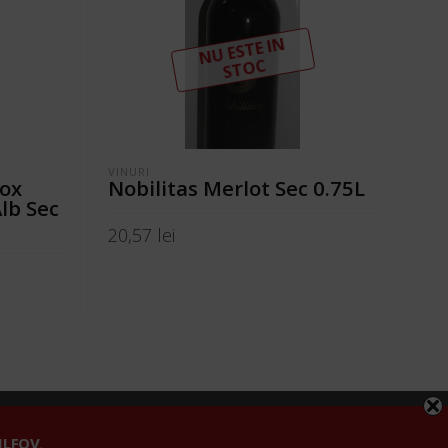
N
U ESTE I
N
ST
OC
VINURI
PER
Box
Nobilitas Merlot Sec 0.75L
Ja
lb Sec
20,57
lei
32,
CITEȘTE MAI MULT
CI
fidențialitate
 ILFOV
.