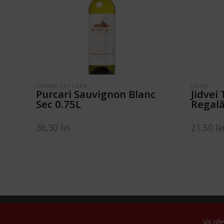
CRAMA CEPTURA
JIDVEI
Purcari Sauvignon Blanc
Jidvei
Sec 0.75L
Regală
36,30
lei
21,50
le
ADAUGĂ ÎN COȘ
ADAUGĂ 
© 2024 Tare
Va of