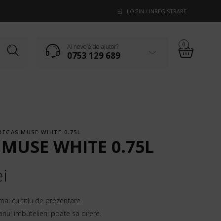
LOGIN / INREGISTRARE
0
Ai nevoie de ajutor?
0753 129 689
RECAS MUSE WHITE 0.75L
 MUSE WHITE 0.75L
ei
mai cu titlu de prezentare.
 anul imbutelierii poate sa difere.