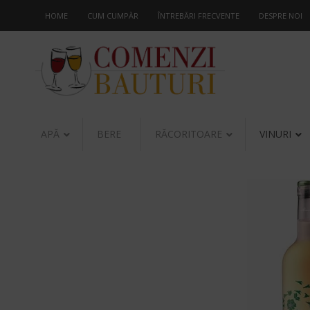
HOME
CUM CUMPĂR
ÎNTREBĂRI FRECVENTE
DESPRE NOI
APĂ
BERE
RĂCORITOARE
VINURI