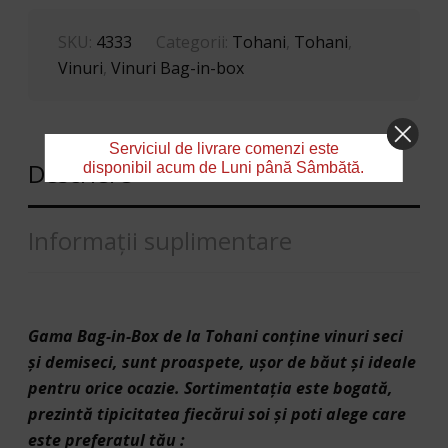
ALB,
SEC
SKU:
4333
Categorii:
Tohani
,
Tohani
,
BAG-
Vinuri
,
Vinuri Bag-in-box
IN-
BOX
10L
Serviciul de livrare comenzi este
Descriere
disponibil acum de Luni până Sâmbătă.
Informații suplimentare
Gama Bag-in-Box de la Tohani conține vinuri seci
și demiseci, sunt proaspete, uşor de băut şi ideale
pentru orice ocazie. Sortimentația este bogată,
prezintă tipicitatea fiecărui soi şi poti alege care
este preferatul tău :