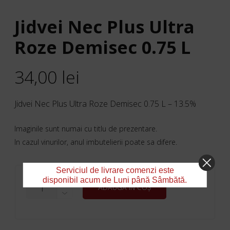
Jidvei Nec Plus Ultra
Roze Demisec 0.75 L
34,00
lei
Jidvei Nec Plus Ultra Roze Demisec 0.75 L – 13.5%
Imaginile sunt numai cu titlu de prezentare.
In cazul vinurilor, anul imbutelierii poate sa difere.
Serviciul de livrare comenzi este
CANTITATE
disponibil acum de Luni până Sâmbătă.
ADAUGĂ ÎN COȘ
JIDVEI
NEC
PLUS
ULTRA
ROZE