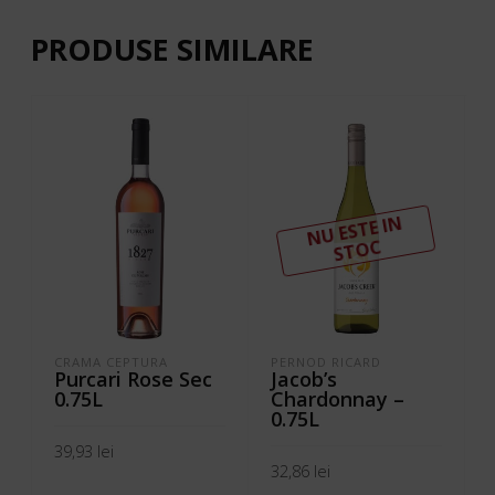
PRODUSE SIMILARE
N
U ESTE I
N
ST
OC
CRAMA CEPTURA
PERNOD RICARD
J
Purcari Rose Sec
Jacob’s
0.75L
Chardonnay –
0.75L
39,93
lei
32,86
lei
ADAUGĂ ÎN COȘ