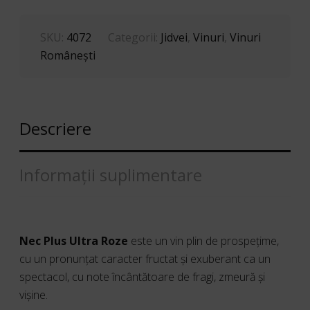
DEMISEC
0.75
L
SKU:
4072
Categorii:
Jidvei
,
Vinuri
,
Vinuri
Româneşti
Descriere
Informații suplimentare
Nec Plus Ultra Roze
este un vin plin de prospețime,
cu un pronunțat caracter fructat și exuberant ca un
spectacol, cu note încântătoare de fragi, zmeură și
vișine.