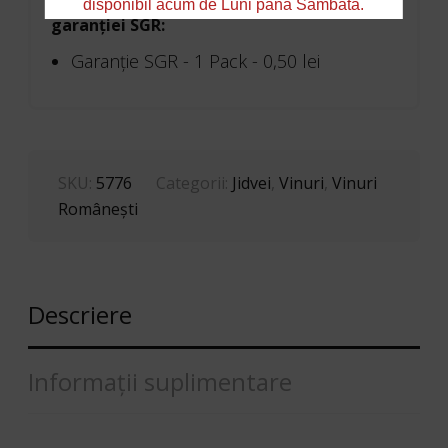
disponibil acum de Luni până Sâmbătă.
garanției SGR:
Garanţie SGR - 1 Pack -
0,50
lei
SKU:
5776
Categorii:
Jidvei
,
Vinuri
,
Vinuri
Româneşti
Descriere
Informații suplimentare