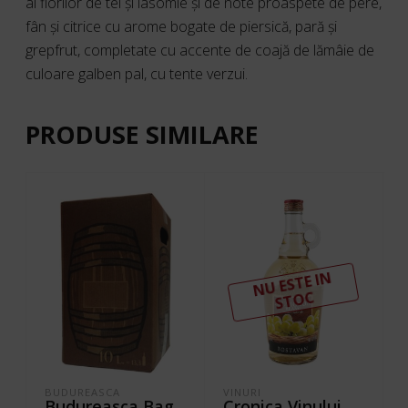
al florilor de tei şi iasomie şi de note proaspete de pere,
fân şi citrice cu arome bogate de piersică, pară şi
grepfrut, completate cu accente de coajă de lămâie de
culoare galben pal, cu tente verzui.
PRODUSE SIMILARE
N
U ESTE I
N
ST
OC
BUDUREASCA
VINURI
I
Budureasca Bag
Cronica Vinului