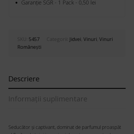
Garanţie SGR - 1 Pack -
0,50
lei
0.75
L
SKU:
5457
Categorii:
Jidvei
,
Vinuri
,
Vinuri
Româneşti
Descriere
Informații suplimentare
Seducător şi captivant, dominat de parfumul proaspăt