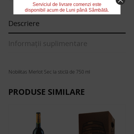
Serviciul de livrare comenzi este
disponibil acum de Luni până Sâmbătă.
Descriere
Informații suplimentare
Nobilitas Merlot Sec la sticlă de 750 ml
PRODUSE SIMILARE