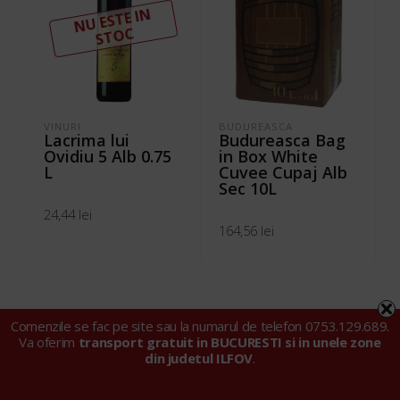
N
U ESTE I
N
ST
OC
VINURI
BUDUREASCA
J
Lacrima lui
Budureasca Bag
Ovidiu 5 Alb 0.75
in Box White
L
Cuvee Cupaj Alb
Sec 10L
24,44
lei
164,56
lei
CITEȘTE MAI MULT
ADAUGĂ ÎN COȘ
Comenzile se fac pe site sau la numarul de telefon 0753.129.689.
Va oferim
transport gratuit in BUCURESTI si in unele zone
din judetul ILFOV
.
© 2024 Tarell Import Export SRL |
Politica privind fișierele