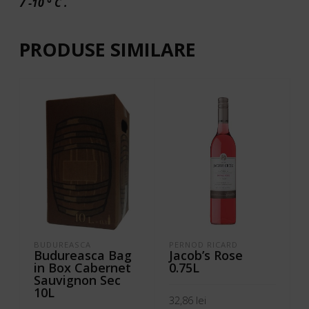
7 -10 ° C .
PRODUSE SIMILARE
BUDUREASCA
PERNOD RICARD
Budureasca Bag
Jacob’s Rose
in Box Cabernet
0.75L
Sauvignon Sec
10L
32,86
lei