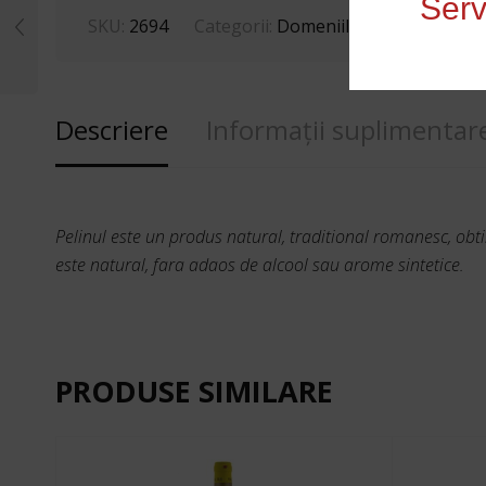
Serv
SKU:
2694
Categorii:
Domeniile Urlati
,
Pelin (Ur
Descriere
Informații suplimentar
Pelinul este un produs natural, traditional romanesc, obti
este natural, fara adaos de alcool sau arome sintetice.
PRODUSE SIMILARE