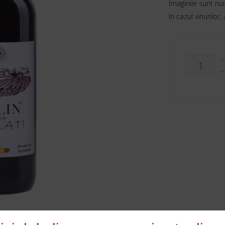
Imaginile sunt nu
In cazul vinurilor,
CANTITAT
URLAŢI
PELIN
ROŞU
0,75L