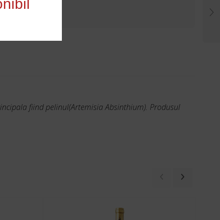
nibil
incipala fiind pelinul(Artemisia Absinthium). Produsul