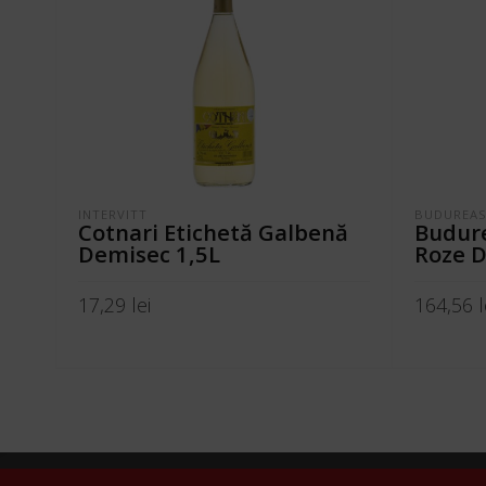
INTERVITT
BUDUREA
Cotnari Etichetă Galbenă
Budure
Demisec 1,5L
Roze 
17,29
lei
164,56
l
ADAUGĂ ÎN COȘ
ADAUGĂ 