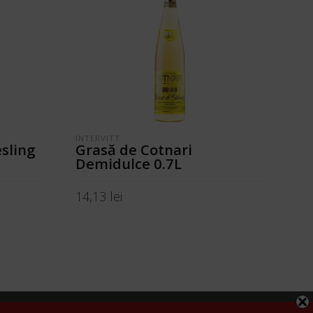
INTERVITT
DOME
esling
Grasă de Cotnari
Ur
Demidulce 0.7L
78,
14,13
lei
A
ADAUGĂ ÎN COȘ