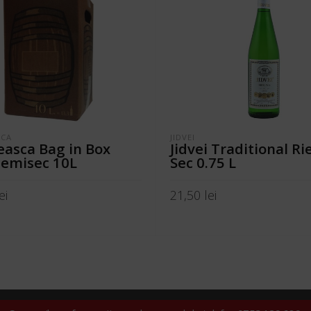
SCA
JIDVEI
asca Bag in Box
Jidvei Traditional Ri
Demisec 10L
Sec 0.75 L
ei
21,50
lei
ÎN COȘ
ADAUGĂ ÎN COȘ