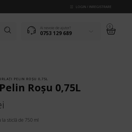
LOGIN / INREGISTRARE
0
Ai nevoie de ajutor?
0753 129 689
URLAŢI PELIN ROŞU 0,75L
 Pelin Roşu 0,75L
ei
 la sticlă de 750 ml