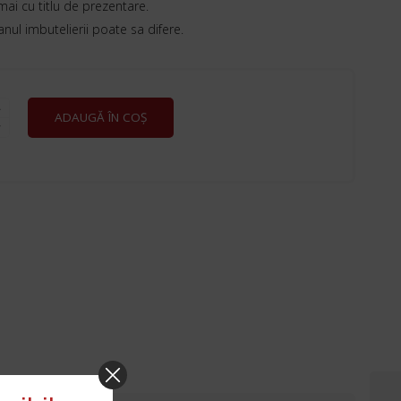
mai cu titlu de prezentare.
 anul imbutelierii poate sa difere.
E
ADAUGĂ ÎN COȘ