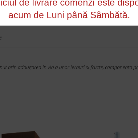
iciul de livrare comenzi este dispo
lati)
acum de Luni până Sâmbătă.
e
nut prin adaugarea in vin a unor ierburi si fructe, componenta pr