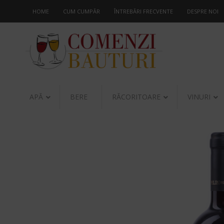
HOME
CUM CUMPĂR
ÎNTREBĂRI FRECVENTE
DESPRE NOI
APĂ
BERE
RĂCORITOARE
VINURI