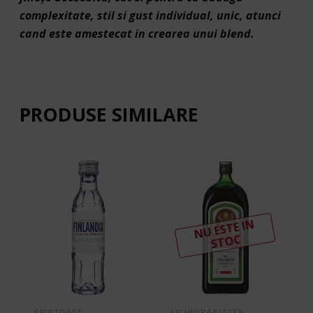
complexitate, stil si gust individual, unic, atunci
cand este amestecat in crearea unui blend.
PRODUSE SIMILARE
N
U ESTE I
N
ST
OC
SPIRTOASE
LICHIOR&BITTER