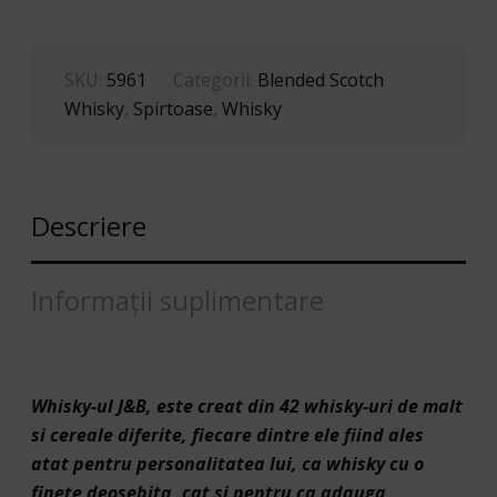
SKU:
5961
Categorii:
Blended Scotch
Whisky
,
Spirtoase
,
Whisky
Descriere
Informații suplimentare
Whisky-ul J&B, este creat din 42 whisky-uri de malt
si cereale diferite, fiecare dintre ele fiind ales
atat pentru personalitatea lui, ca whisky cu o
fineţe deosebita, cat si pentru ca adauga