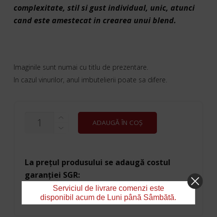
complexitate, stil si gust individual, unic, atunci
cand este amestecat in crearea unui blend.
Imaginile sunt numai cu titlu de prezentare.
In cazul vinurilor, anul imbutelierii poate sa difere.
CANTITATE
ADAUGĂ ÎN COȘ
J&B
0,7L
La prețul produsului se adaugă costul
garanției SGR:
Serviciul de livrare comenzi este
Garanţie SGR - 1 Pack -
0,50
lei
disponibil acum de Luni până Sâmbătă.