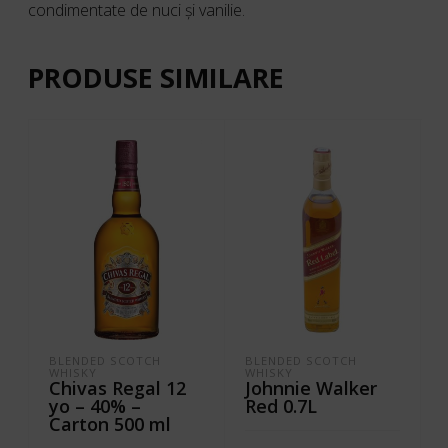
condimentate de nuci și vanilie.
PRODUSE SIMILARE
BLENDED SCOTCH
BLENDED SCOTCH
I
WHISKY
WHISKY
Chivas Regal 12
Johnnie Walker
yo – 40% –
Red 0.7L
Carton 500 ml