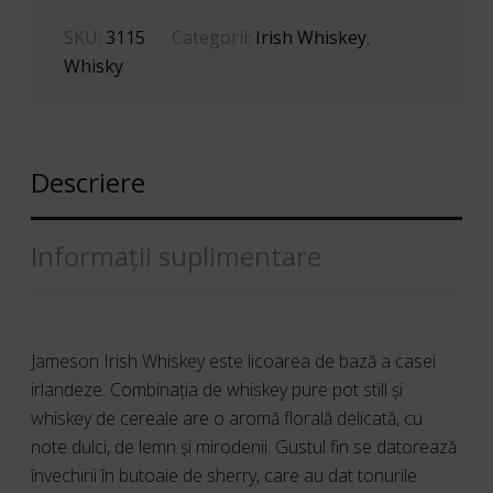
SKU:
3115
Categorii:
Irish Whiskey
,
Whisky
Descriere
Informații suplimentare
Jameson Irish Whiskey este licoarea de bază a casei
irlandeze. Combinația de whiskey pure pot still și
whiskey de cereale are o aromă florală delicată, cu
note dulci, de lemn și mirodenii. Gustul fin se datorează
învechirii în butoaie de sherry, care au dat tonurile