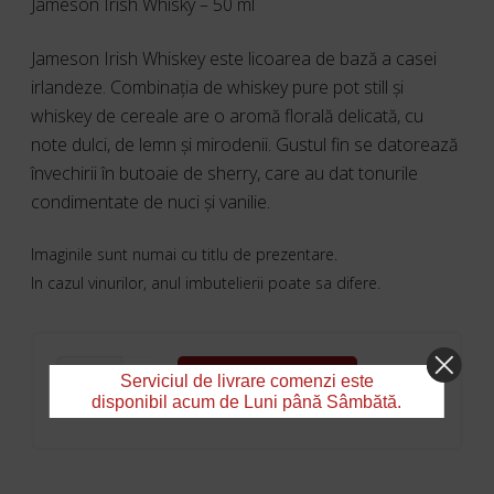
Jameson Irish Whisky – 50 ml
Jameson Irish Whiskey este licoarea de bază a casei
irlandeze. Combinația de whiskey pure pot still și
whiskey de cereale are o aromă florală delicată, cu
note dulci, de lemn și mirodenii. Gustul fin se datorează
învechirii în butoaie de sherry, care au dat tonurile
condimentate de nuci și vanilie.
Imaginile sunt numai cu titlu de prezentare.
In cazul vinurilor, anul imbutelierii poate sa difere.
CANTITATE
ADAUGĂ ÎN COȘ
Serviciul de livrare comenzi este
JAMESON
disponibil acum de Luni până Sâmbătă.
IRISH
WHISKY
-
50
ML