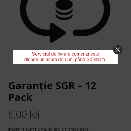
Serviciul de livrare comenzi este
disponibil acum de Luni până Sâmbătă.
Garanţie SGR – 12
Pack
6,00
lei
Imaginile sunt numai cu titlu de prezentare.