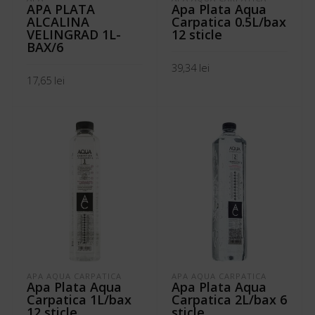
APA PLATA
Apa Plata Aqua
ALCALINA
Carpatica 0.5L/bax
VELINGRAD 1L-
12 sticle
BAX/6
39,34
lei
17,65
lei
ADAUGĂ ÎN COȘ
ADAUGĂ ÎN COȘ
APA AQUA CARPATICA
APA AQUA CARPATICA
Apa Plata Aqua
Apa Plata Aqua
Carpatica 1L/bax
Carpatica 2L/bax 6
12 sticle
sticle