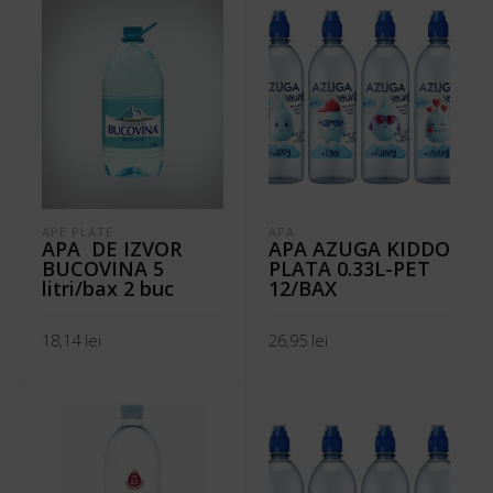
APE PLATE
APA
APA DE IZVOR
APA AZUGA KIDDO
BUCOVINA 5
PLATA 0.33L-PET
litri/bax 2 buc
12/BAX
18,14
lei
26,95
lei
ADAUGĂ ÎN COȘ
ADAUGĂ ÎN COȘ