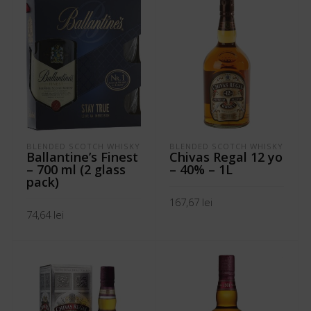
BLENDED SCOTCH WHISKY
BLENDED SCOTCH WHISKY
Ballantine’s Finest
Chivas Regal 12 yo
– 700 ml (2 glass
– 40% – 1L
pack)
167,67
lei
74,64
lei
ADAUGĂ ÎN COȘ
ADAUGĂ ÎN COȘ