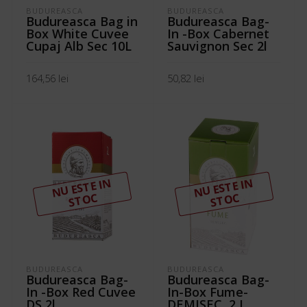
BUDUREASCA
BUDUREASCA
Budureasca Bag in
Budureasca Bag-
Box White Cuvee
In -Box Cabernet
Cupaj Alb Sec 10L
Sauvignon Sec 2l
164,56
lei
50,82
lei
ADAUGĂ ÎN COȘ
ADAUGĂ ÎN COȘ
N
U ESTE I
N
ST
N
U ESTE I
N
ST
OC
OC
BUDUREASCA
BUDUREASCA
Budureasca Bag-
Budureasca Bag-
In -Box Red Cuvee
In-Box Fume-
DS 2l
DEMISEC, 2 L