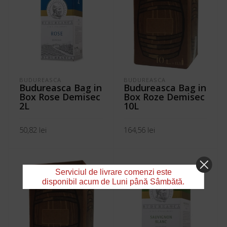
BUDUREASCA
BUDUREASCA
Budureasca Bag in
Budureasca Bag in
Box Rose Demisec
Box Roze Demisec
2L
10L
50,82
lei
164,56
lei
ADAUGĂ ÎN COȘ
ADAUGĂ ÎN COȘ
Serviciul de livrare comenzi este
disponibil acum de Luni până Sâmbătă.