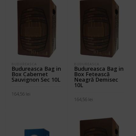
BUDUREASCA
BUDUREASCA
Budureasca Bag in
Budureasca Bag in
Box Cabernet
Box Fetească
Sauvignon Sec 10L
Neagră Demisec
10L
164,56
lei
164,56
lei
ADAUGĂ ÎN COȘ
ADAUGĂ ÎN COȘ