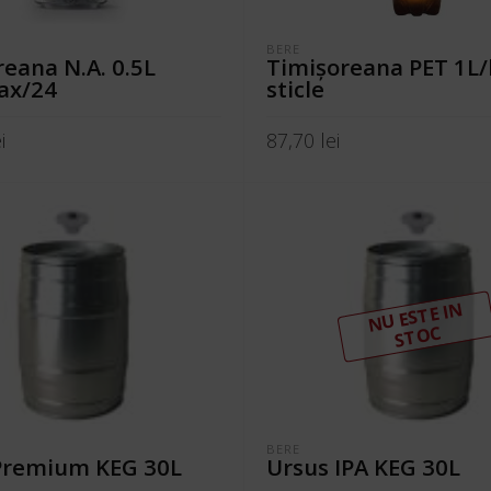
BERE
eana N.A. 0.5L
Timişoreana PET 1L/
ax/24
sticle
i
87,70
lei
N COȘ
ADAUGĂ ÎN COȘ
N
U ESTE I
N
ST
OC
BERE
Premium KEG 30L
Ursus IPA KEG 30L