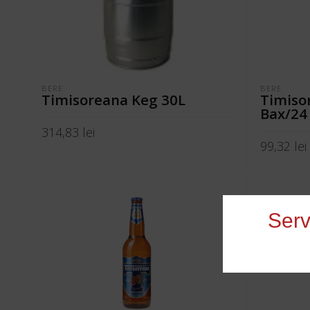
BERE
BERE
Timisoreana Keg 30L
Timisor
Bax/24
314,83
lei
99,32
lei
ADAUGĂ ÎN COȘ
ADAUGĂ Î
Serv