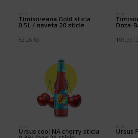
BERE
BERE
Timisoreana Gold sticla
Timisor
0.5L / naveta 20 sticle
Doza-B
82,26
lei
101,35
le
ADAUGĂ ÎN COȘ
ADAUGĂ Î
BERE
BERE
Ursus cool NA cherry sticla
Ursus 
0.33L/bax 24 sticle