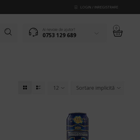
LOGIN / INREGISTRARE
0
Ai nevoie de ajutor?
0753 129 689
12
Sortare implicită