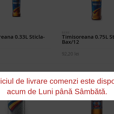
BERE
eana 0.33L Sticla-
Timisoreana 0.75L St
Bax/12
92,20
lei
N COȘ
ADAUGĂ ÎN COȘ
iciul de livrare comenzi este dispo
acum de Luni până Sâmbătă.