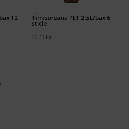
BERE
bax 12
Timişoreana PET 2,5L/bax 6
sticle
79,48
lei
ADAUGĂ ÎN COȘ