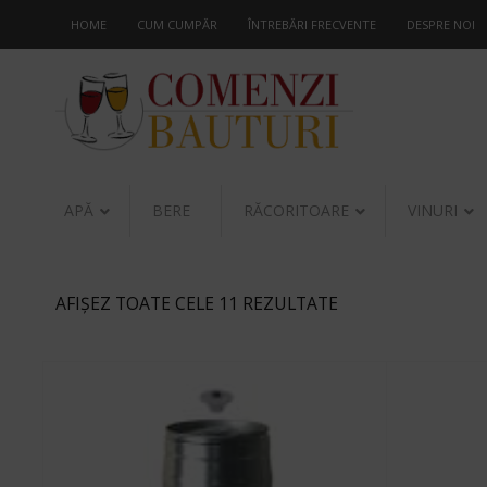
HOME
CUM CUMPĂR
ÎNTREBĂRI FRECVENTE
DESPRE NOI
APĂ
BERE
RĂCORITOARE
VINURI
AFIȘEZ TOATE CELE 11 REZULTATE