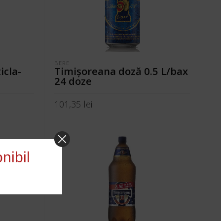
BERE
icla-
Timişoreana doză 0.5 L/bax
24 doze
101,35
lei
ADAUGĂ ÎN COȘ
nibil