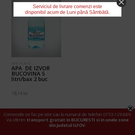
Serviciul de livrare comenzi este
disponibil acum de Luni până Sâmbătă.
APE PLATE
APA DE IZVOR
BUCOVINA 5
litri/bax 2 buc
18,14
lei
ADAUGĂ ÎN COȘ
Comenzile se fac pe site sau la numarul de telefon 0753.129.689.
Va oferim
transport gratuit in BUCURESTI si in unele zone
din judetul ILFOV
.
© 2024 Tarell Import Export SRL |
Politica privind fișierele