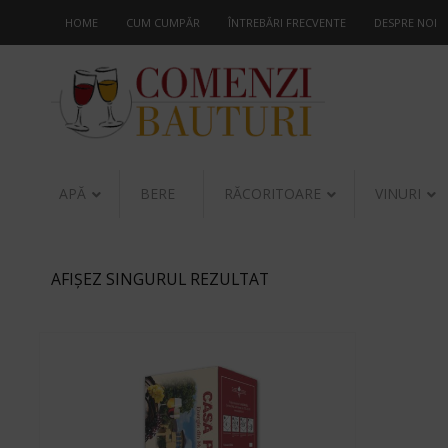
HOME
CUM CUMPĂR
ÎNTREBĂRI FRECVENTE
DESPRE NOI
APĂ
BERE
RĂCORITOARE
VINURI
AFIȘEZ SINGURUL REZULTAT