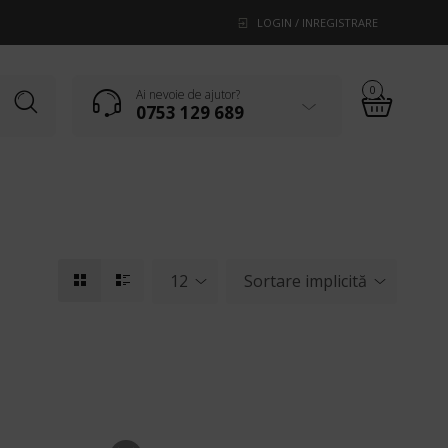
LOGIN / INREGISTRARE
0
Ai nevoie de ajutor?
0753 129 689
12
Sortare implicită