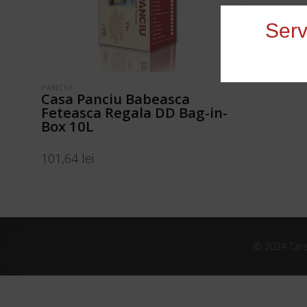
Serv
PANCIU
Casa Panciu Babeasca
Feteasca Regala DD Bag-in-
Box 10L
101,64
lei
ADAUGĂ ÎN COȘ
© 2024 Tare