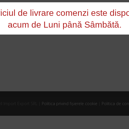
iciul de livrare comenzi este dispo
acum de Luni până Sâmbătă.
ll Import Export SRL |
Politica privind fișierele cookie
|
Politica de con