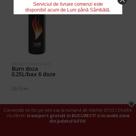
Serviciul de livrare comenzi este
disponibil acum de Luni până Sâmbătă.
RĂCORITOARE ŞI APE
Burn doza
0.25L/bax 6 doze
26,16
lei
ADAUGĂ ÎN COȘ
Comenzile se fac pe site sau la numarul de telefon 0753.129.689.
Va oferim
transport gratuit in BUCURESTI si in unele zone
din judetul ILFOV
.
© 2024 Tarell Import Export SRL |
Politica privind fișierele